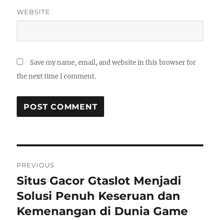
WEBSITE
Save my name, email, and website in this browser for
the next time I comment.
Post
PREVIOUS
navigation
Situs Gacor Gtaslot Menjadi
Previous
post:
Solusi Penuh Keseruan dan
Kemenangan di Dunia Game