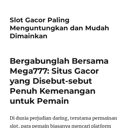
Slot Gacor Paling
Menguntungkan dan Mudah
Dimainkan
Bergabunglah Bersama
Mega777: Situs Gacor
yang Disebut-sebut
Penuh Kemenangan
untuk Pemain
Di dunia perjudian daring, terutama permainan
slot, para pemain biasanya mencari platform