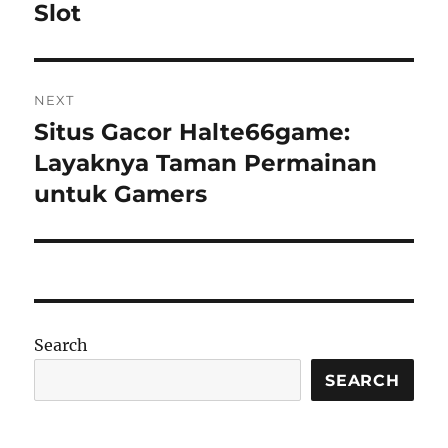
Slot
NEXT
Situs Gacor Halte66game:
Next
post:
Layaknya Taman Permainan
untuk Gamers
Search
SEARCH