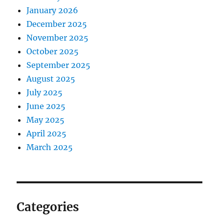
January 2026
December 2025
November 2025
October 2025
September 2025
August 2025
July 2025
June 2025
May 2025
April 2025
March 2025
Categories