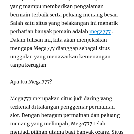
yang mampu memberikan pengalaman
bermain terbaik serta peluang menang besar.
Salah satu situs yang belakangan ini menarik
perhatian banyak pemain adalah
mega777
.
Dalam tulisan ini, kita akan menjelaskan
mengapa Mega777 dianggap sebagai situs
unggulan yang menawarkan kemenangan
tanpa kerugian.
Apa Itu Mega777?
Mega777 merupakan situs judi daring yang
terkenal di kalangan penggemar permainan
slot. Dengan beragam permainan dan peluang
menang yang melimpah, Mega777 telah
menjadi pilihan utama bagi banyak orang. Situs