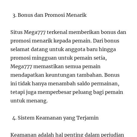
Bonus dan Promosi Menarik
Situs Mega777 terkenal memberikan bonus dan
promosi menarik kepada pemain. Dari bonus
selamat datang untuk anggota baru hingga
promosi mingguan untuk pemain setia,
Mega777 memastikan semua pemain
mendapatkan keuntungan tambahan. Bonus
ini tidak hanya menambah saldo permainan,
tetapi juga memperbesar peluang bagi pemain
untuk menang.
Sistem Keamanan yang Terjamin
Keamanan adalah hal penting dalam perjudian