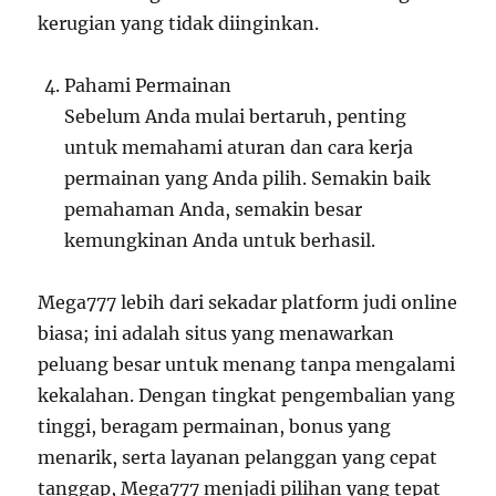
kerugian yang tidak diinginkan.
Pahami Permainan
Sebelum Anda mulai bertaruh, penting
untuk memahami aturan dan cara kerja
permainan yang Anda pilih. Semakin baik
pemahaman Anda, semakin besar
kemungkinan Anda untuk berhasil.
Mega777 lebih dari sekadar platform judi online
biasa; ini adalah situs yang menawarkan
peluang besar untuk menang tanpa mengalami
kekalahan. Dengan tingkat pengembalian yang
tinggi, beragam permainan, bonus yang
menarik, serta layanan pelanggan yang cepat
tanggap, Mega777 menjadi pilihan yang tepat