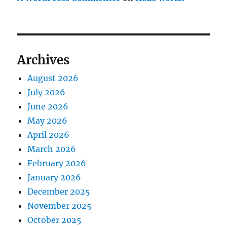
Archives
August 2026
July 2026
June 2026
May 2026
April 2026
March 2026
February 2026
January 2026
December 2025
November 2025
October 2025