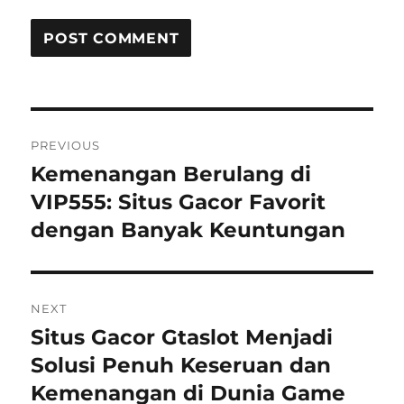
Post
PREVIOUS
navigation
Kemenangan Berulang di
Previous
post:
VIP555: Situs Gacor Favorit
dengan Banyak Keuntungan
NEXT
Situs Gacor Gtaslot Menjadi
Next
post:
Solusi Penuh Keseruan dan
Kemenangan di Dunia Game