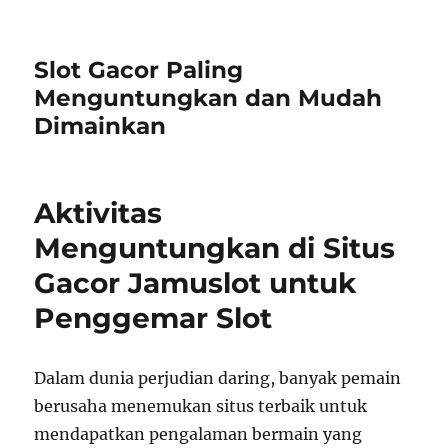
Slot Gacor Paling
Menguntungkan dan Mudah
Dimainkan
Aktivitas
Menguntungkan di Situs
Gacor Jamuslot untuk
Penggemar Slot
Dalam dunia perjudian daring, banyak pemain
berusaha menemukan situs terbaik untuk
mendapatkan pengalaman bermain yang