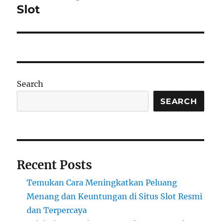
Slot
Search
SEARCH
Recent Posts
Temukan Cara Meningkatkan Peluang
Menang dan Keuntungan di Situs Slot Resmi
dan Terpercaya