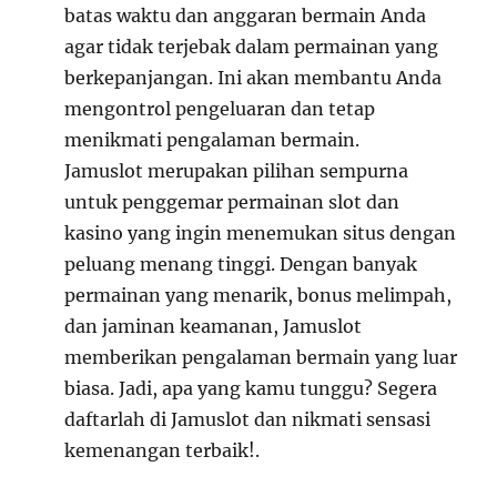
batas waktu dan anggaran bermain Anda
agar tidak terjebak dalam permainan yang
berkepanjangan. Ini akan membantu Anda
mengontrol pengeluaran dan tetap
menikmati pengalaman bermain.
Jamuslot merupakan pilihan sempurna
untuk penggemar permainan slot dan
kasino yang ingin menemukan situs dengan
peluang menang tinggi. Dengan banyak
permainan yang menarik, bonus melimpah,
dan jaminan keamanan, Jamuslot
memberikan pengalaman bermain yang luar
biasa. Jadi, apa yang kamu tunggu? Segera
daftarlah di Jamuslot dan nikmati sensasi
kemenangan terbaik!.