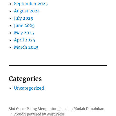
September 2025
August 2025
July 2025
June 2025
May 2025
April 2025
March 2025
Categories
Uncategorized
Slot Gacor Paling Menguntungkan dan Mudah Dimainkan
Proudly powered by WordPress