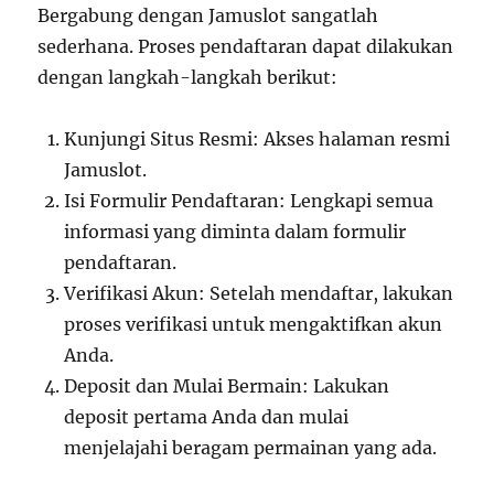
Bergabung dengan Jamuslot sangatlah
sederhana. Proses pendaftaran dapat dilakukan
dengan langkah-langkah berikut:
Kunjungi Situs Resmi: Akses halaman resmi
Jamuslot.
Isi Formulir Pendaftaran: Lengkapi semua
informasi yang diminta dalam formulir
pendaftaran.
Verifikasi Akun: Setelah mendaftar, lakukan
proses verifikasi untuk mengaktifkan akun
Anda.
Deposit dan Mulai Bermain: Lakukan
deposit pertama Anda dan mulai
menjelajahi beragam permainan yang ada.